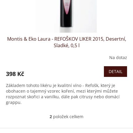
Montis & Eko Laura - REFOŠKOV LIKER 2015, Desertní,
Sladké, 0,5 l
Na dotaz
DETAIL
398 Kč
Základem tohoto likéru je kvalitní víno - Refošk, který je
obohacen o tajemný vzorec koření, mezi kterými můžete
rozpoznat skořici a vanilku, dále pak citrusy nebo domácí
grappu.
2
položek celkem
O
v
l
Z