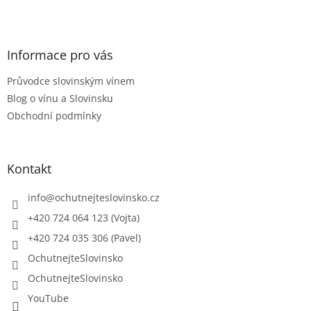
á
á
d
p
a
a
c
t
Informace pro vás
í
í
p
Průvodce slovinským vínem
r
v
Blog o vínu a Slovinsku
k
Obchodní podmínky
y
v
ý
p
Kontakt
i
s
info
@
ochutnejteslovinsko.cz
u
+420 724 064 123 (Vojta)
+420 724 035 306 (Pavel)
OchutnejteSlovinsko
OchutnejteSlovinsko
YouTube