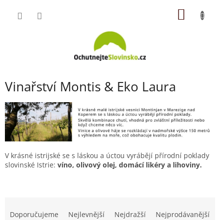
Přejít
NÁKUP
na
obsah
KOŠÍK
Vinařství Montis & Eko Laura
V krásné istrijské se s láskou a úctou vyrábějí přírodní poklady
slovinské Istrie:
víno, olivový olej, domácí likéry a lihoviny.
Ř
a
Doporučujeme
Nejlevnější
Nejdražší
Nejprodávanější