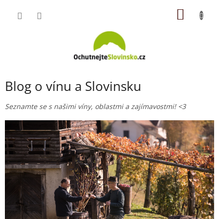
Přejít
NÁKUP
na
obsah
KOŠÍK
Blog o vínu a Slovinsku
Seznamte se s našimi víny, oblastmi a zajímavostmi!
<3
V
ý
p
i
s
č
l
á
n