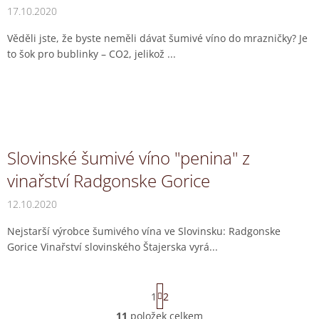
17.10.2020
Věděli jste, že byste neměli dávat šumivé víno do mrazničky? Je
to šok pro bublinky – CO2, jelikož ...
Slovinské šumivé víno "penina" z
vinařství Radgonske Gorice
12.10.2020
Nejstarší výrobce šumivého vína ve Slovinsku: Radgonske
Gorice Vinařství slovinského Štajerska vyrá...
S
1
2
t
r
11
položek celkem