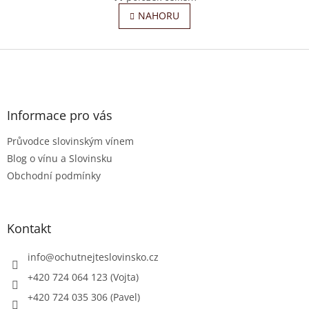
O
á
v
NAHORU
n
l
k
o
á
v
Z
d
á
a
á
n
c
p
í
í
a
p
t
Informace pro vás
r
í
v
Průvodce slovinským vínem
k
y
Blog o vínu a Slovinsku
v
Obchodní podmínky
ý
p
i
s
Kontakt
u
info
@
ochutnejteslovinsko.cz
+420 724 064 123 (Vojta)
+420 724 035 306 (Pavel)