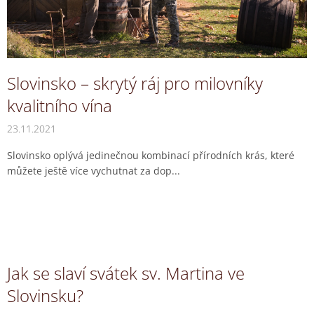
k
ů
Slovinsko – skrytý ráj pro milovníky
kvalitního vína
23.11.2021
Slovinsko oplývá jedinečnou kombinací přírodních krás, které
můžete ještě více vychutnat za dop...
Jak se slaví svátek sv. Martina ve
Slovinsku?