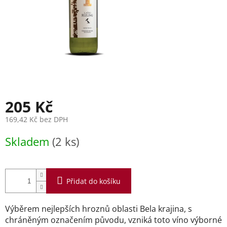
205 Kč
169,42 Kč bez DPH
Měrná
Skladem
(2 ks)
cena:
Přidat do košíku
Výběrem nejlepších hroznů oblasti Bela krajina, s
chráněným označením původu, vzniká toto víno výborné