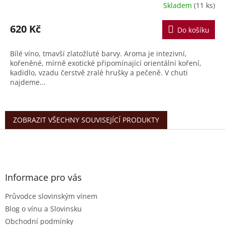
Skladem
(11 ks)
620 Kč
Do košíku
Bílé víno, tmavší zlatožluté barvy. Aroma je intezivní,
kořeněné, mírně exotické připomínající orientální koření,
kadidlo, vzadu čerstvě zralé hrušky a pečeně. V chuti
najdeme...
ZOBRAZIT VŠECHNY SOUVISEJÍCÍ PRODUKTY
Z
á
p
a
t
Informace pro vás
í
Průvodce slovinským vínem
Blog o vínu a Slovinsku
Obchodní podmínky