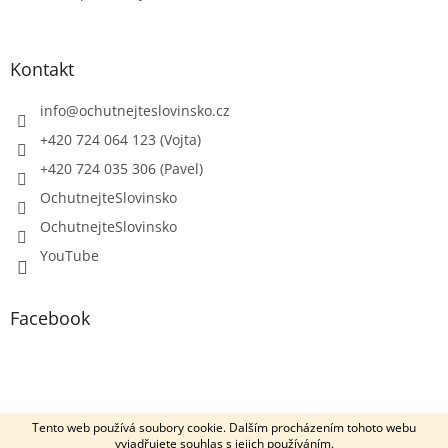
Kontakt
info
@
ochutnejteslovinsko.cz
+420 724 064 123 (Vojta)
+420 724 035 306 (Pavel)
OchutnejteSlovinsko
OchutnejteSlovinsko
YouTube
Facebook
Copyright 2026
OchutnejteSlovinsko.cz
. Všechna práva
Tento web používá soubory cookie. Dalším procházením tohoto webu
vyhrazena.
vyjadřujete souhlas s jejich používáním.