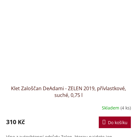
Klet Zaloščan DeAdami - ZELEN 2019, přívlastkové,
suché, 0,75 l
Skladem
(4 ks)
310 Kč
Do košíku
Víno z autochtonní odrůdy Zelen, kterou najdete jen