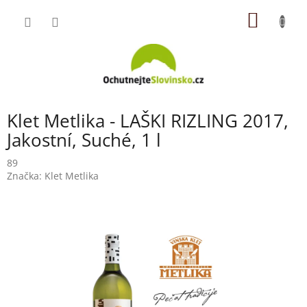
Přejít
NÁKUP
na
obsah
KOŠÍK
Klet Metlika - LAŠKI RIZLING 2017,
Jakostní, Suché, 1 l
89
Značka:
Klet Metlika