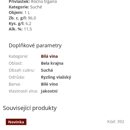
Přívlastek:
Ročno trgano
Kategorie:
Suché
Objem:
1 L
Zb. c. g/l:
96,0
Kys. g/l:
6,2
Alk. %:
11,5
Doplňkové parametry
Kategorie
:
Bílá vína
Oblast
:
Bela krajna
Obsah cukru
:
Suchá
Odrůda
:
Ryzling vlašský
Barva
:
Bílé víno
Vlastnosti vína
:
Jakostní
Související produkty
Kód:
392
Novinka