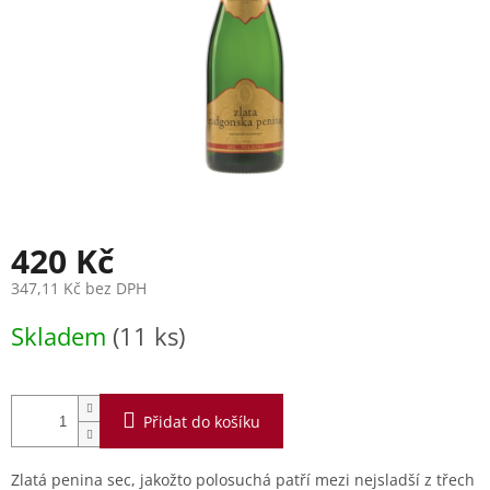
420 Kč
347,11 Kč bez DPH
Měrná
Skladem
(11 ks)
cena:
Přidat do košíku
Zlatá penina sec, jakožto polosuchá patří mezi nejsladší z třech