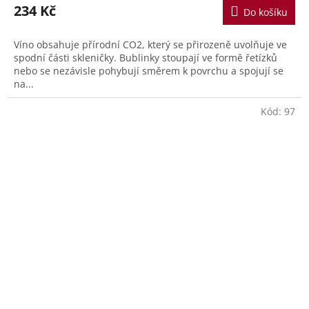
234 Kč
Do košíku
Víno obsahuje přírodní CO2, který se přirozeně uvolňuje ve
spodní části skleničky. Bublinky stoupají ve formě řetízků
nebo se nezávisle pohybují směrem k povrchu a spojují se
na...
Kód:
97