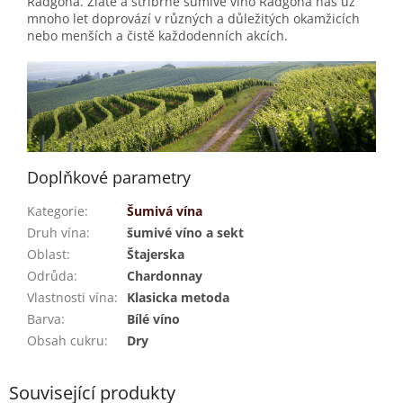
Radgona. Zlaté a stříbrné šumivé víno Radgona nás už
mnoho let doprovází v různých a důležitých okamžicích
nebo menších a čistě každodenních akcích.
Doplňkové parametry
Kategorie
:
Šumivá vína
Druh vína
:
šumivé víno a sekt
Oblast
:
Štajerska
Odrůda
:
Chardonnay
Vlastnosti vína
:
Klasicka metoda
Barva
:
Bílé víno
Obsah cukru
:
Dry
Související produkty