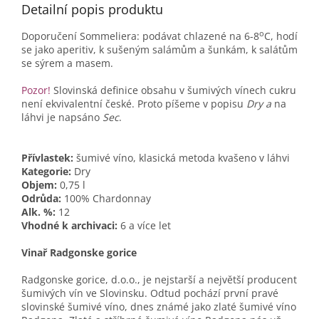
Detailní popis produktu
o
Doporučení Sommeliera: podávat chlazené na 6-8
C, hodí
se jako aperitiv, k sušeným salámům a šunkám, k salátům
se sýrem a masem.
Pozor!
Slovinská definice obsahu v šumivých vínech cukru
není ekvivalentní české. Proto píšeme v popisu
Dry a
na
láhvi je napsáno
Sec
.
Přívlastek:
šumivé víno, klasická metoda kvašeno v láhvi
Kategorie:
Dry
Objem:
0,75 l
Odrůda:
100% Chardonnay
Alk. %:
12
Vhodné k archivaci:
6 a více let
Vinař Radgonske gorice
Radgonske gorice, d.o.o., je nejstarší a největší producent
šumivých vín ve Slovinsku. Odtud pochází první pravé
slovinské šumivé víno, dnes známé jako zlaté šumivé víno