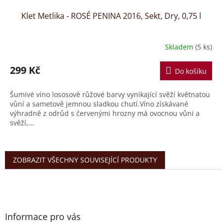
Klet Metlika - ROSÉ PENINA 2016, Sekt, Dry, 0,75 l
Skladem
(5 ks)
299 Kč
Do košíku
Šumivé víno lososově růžové barvy vynikající svěží květnatou
vůní a sametově jemnou sladkou chutí.Víno získávané
výhradně z odrůd s červenými hrozny má ovocnou vůni a
svěží,...
ZOBRAZIT VŠECHNY SOUVISEJÍCÍ PRODUKTY
Z
á
p
a
t
Informace pro vás