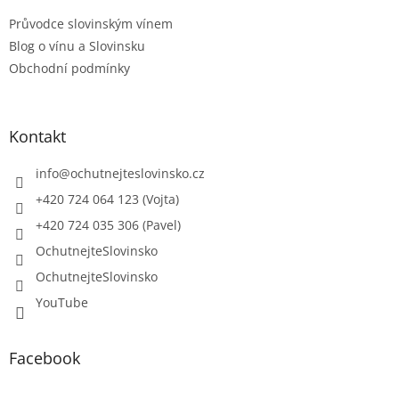
í
Průvodce slovinským vínem
Blog o vínu a Slovinsku
Obchodní podmínky
Kontakt
info
@
ochutnejteslovinsko.cz
+420 724 064 123 (Vojta)
+420 724 035 306 (Pavel)
OchutnejteSlovinsko
OchutnejteSlovinsko
YouTube
Facebook