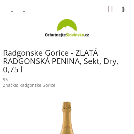
Přejít
NÁKUP
na
obsah
KOŠÍK
Radgonske Gorice - ZLATÁ
RADGONSKÁ PENINA, Sekt, Dry,
0,75 l
96
Značka:
Radgonske Gorice