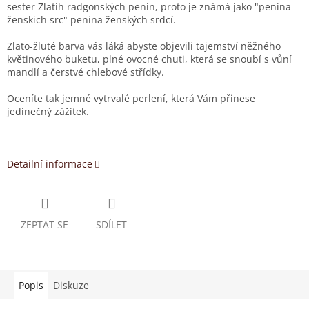
sester Zlatih radgonských penin, proto je známá jako "penina
ženskich src" penina ženských srdcí.
Zlato-žluté barva vás láká abyste objevili tajemství něžného
květinového buketu, plné ovocné chuti, která se snoubí s vůní
mandlí a čerstvé chlebové střídky.
Oceníte tak jemné vytrvalé perlení, která Vám přinese
jedinečný zážitek.
Detailní informace
ZEPTAT SE
SDÍLET
Popis
Diskuze