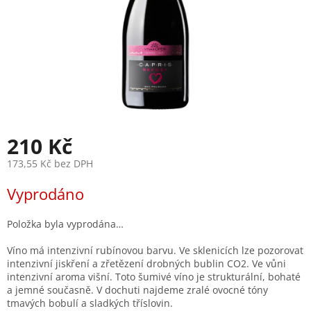
210 Kč
173,55 Kč bez DPH
Měrná
Vyprodáno
cena:
Položka byla vyprodána…
Víno má intenzivní rubínovou barvu. Ve sklenicích lze pozorovat
intenzivní jiskření a zřetězení drobných bublin CO2. Ve vůni
intenzivní aroma višní. Toto šumivé víno je strukturální, bohaté
a jemné současně. V dochuti najdeme zralé ovocné tóny
tmavých bobulí a sladkých tříslovin.