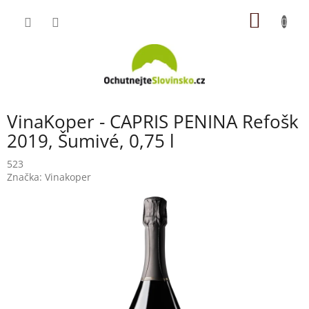
Přejít
NÁKUP
na
obsah
KOŠÍK
VinaKoper - CAPRIS PENINA Refošk
2019, Šumivé, 0,75 l
523
Značka:
Vinakoper