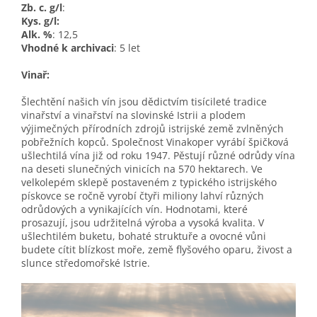
Zb. c. g/l
:
Kys. g/l:
Alk. %
: 12,5
Vhodné k archivaci
: 5 let
Vinař:
Šlechtění našich vín jsou dědictvím tisícileté tradice
vinařství a vinařství na slovinské Istrii a plodem
výjimečných přírodních zdrojů istrijské země zvlněných
pobřežních kopců. Společnost Vinakoper vyrábí špičková
ušlechtilá vína již od roku 1947. Pěstují různé odrůdy vína
na deseti slunečných vinicích na 570 hektarech. Ve
velkolepém sklepě postaveném z typického istrijského
pískovce se ročně vyrobí čtyři miliony lahví různých
odrůdových a vynikajících vín. Hodnotami, které
prosazují, jsou udržitelná výroba a vysoká kvalita. V
ušlechtilém buketu, bohaté struktuře a ovocné vůni
budete cítit blízkost moře, země flyšového oparu, živost a
slunce středomořské Istrie.