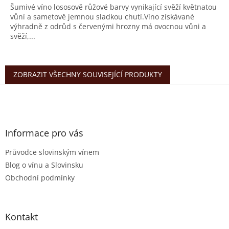
Šumivé víno lososově růžové barvy vynikající svěží květnatou
vůní a sametově jemnou sladkou chutí.Víno získávané
výhradně z odrůd s červenými hrozny má ovocnou vůni a
svěží,...
ZOBRAZIT VŠECHNY SOUVISEJÍCÍ PRODUKTY
Z
á
p
a
t
Informace pro vás
í
Průvodce slovinským vínem
Blog o vínu a Slovinsku
Obchodní podmínky
Kontakt