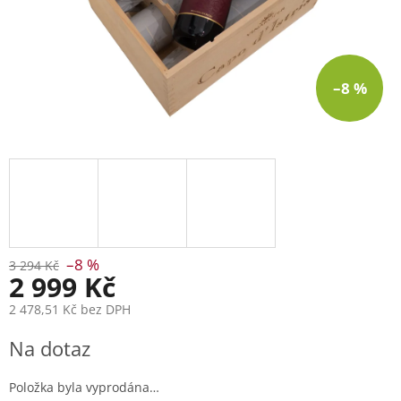
–8 %
–8 %
3 294 Kč
2 999 Kč
2 478,51 Kč bez DPH
Měrná
Na dotaz
cena:
Položka byla vyprodána…