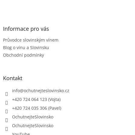
Z
á
p
a
t
Informace pro vás
í
Průvodce slovinským vínem
Blog o vínu a Slovinsku
Obchodní podmínky
Kontakt
info
@
ochutnejteslovinsko.cz
+420 724 064 123 (Vojta)
+420 724 035 306 (Pavel)
OchutnejteSlovinsko
OchutnejteSlovinsko
YouTube