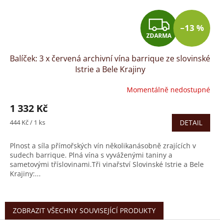
Z
–13 %
ZDARMA
D
Balíček: 3 x červená archivní vína barrique ze slovinské
A
Istrie a Bele Krajiny
R
Momentálně nedostupné
M
1 332 Kč
A
Měrná
444 Kč / 1 ks
DETAIL
cena:
Plnost a síla přímořských vín několikanásobně zrajících v
sudech barrique. Plná vína s vyváženými taniny a
sametovými tříslovinami.Tři vinařství Slovinské Istrie a Bele
Krajiny:...
ZOBRAZIT VŠECHNY SOUVISEJÍCÍ PRODUKTY