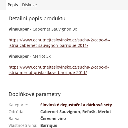
Popis
Diskuze
Detailní popis produktu
VinaKoper
- Cabernet Sauvignon 3x
https://www.ochutnejteslovinsko.cz/sucha-2/capo-d--
istria-cabernet-sauvignon-barrique-2011/
VinaKoper
- Merlot 3x
https://www.ochutnejteslovinsko.cz/sucha-2/capo-d-
istria-merlot-privlastkove-barrique-2011/
Doplňkové parametry
Kategorie
:
Slovinské degustační a dárkové sety
Odrůda
:
Cabernet Sauvignon, Refošk, Merlot
Barva
:
Červené víno
Vlastnosti vína
:
Barrique