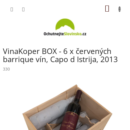
Přejít
NÁKUP
na
obsah
KOŠÍK
VinaKoper BOX - 6 x červených
barrique vín, Capo d Istrija, 2013
330