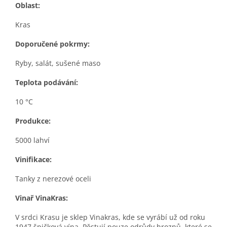
Oblast:
Kras
Doporučené pokrmy:
Ryby, salát, sušené maso
Teplota podávání:
10 °C
Produkce:
5000 lahví
Vinifikace:
Tanky z nerezové oceli
Vinař VinaKras:
V srdci Krasu je sklep Vinakras, kde se vyrábí už od roku
1947 špičková vína. Pěstují pouze odrůdy hroznů, které se