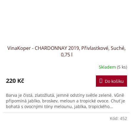
VinaKoper - CHARDONNAY 2019, Přivlastkové, Suché,
0,75 l
Skladem
(5 ks)
220 Kč
Do košíku
Barva je čistá, zlatožlutá, jemné odstíny světle zelené. Vůně
připomíná jablko, broskev, meloun a tropické ovoce. Chuť je
bohatá s ovocnými tóny melounu, jablka, tropického...
Kód:
452