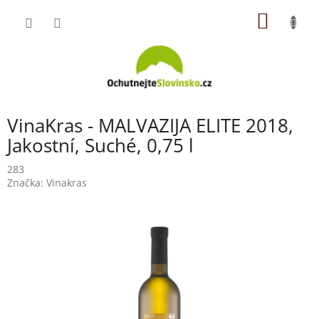
Přejít
NÁKUP
na
obsah
KOŠÍK
VinaKras - MALVAZIJA ELITE 2018,
Jakostní, Suché, 0,75 l
283
Značka:
Vinakras