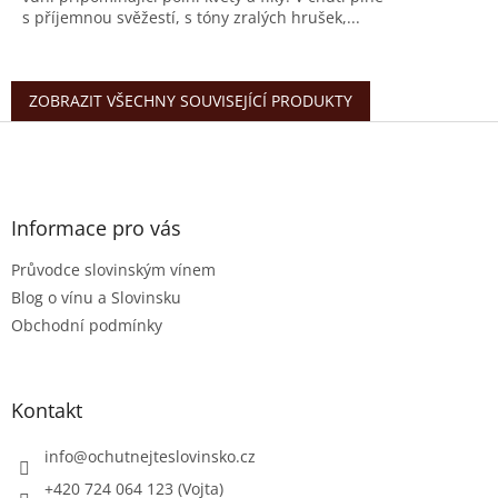
s příjemnou svěžestí, s tóny zralých hrušek,...
ZOBRAZIT VŠECHNY SOUVISEJÍCÍ PRODUKTY
Z
á
p
a
t
Informace pro vás
í
Průvodce slovinským vínem
Blog o vínu a Slovinsku
Obchodní podmínky
Kontakt
info
@
ochutnejteslovinsko.cz
+420 724 064 123 (Vojta)