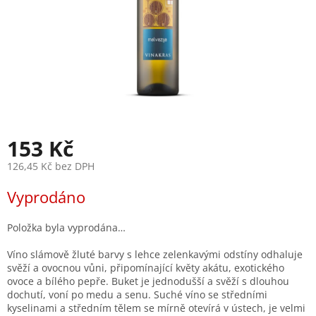
153 Kč
126,45 Kč bez DPH
Měrná
Vyprodáno
cena:
Položka byla vyprodána…
Víno slámově žluté barvy s lehce zelenkavými odstíny odhaluje
svěží a ovocnou vůni, připomínající květy akátu, exotického
ovoce a bílého pepře. Buket je jednodušší a svěží s dlouhou
dochutí, voní po medu a senu. Suché víno se středními
kyselinami a středním tělem se mírně otevírá v ústech, je velmi