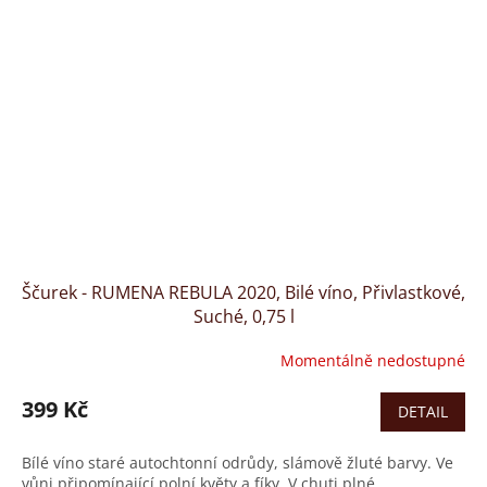
Ščurek - RUMENA REBULA 2020, Bilé víno, Přivlastkové,
Suché, 0,75 l
Momentálně nedostupné
399 Kč
DETAIL
Bílé víno staré autochtonní odrůdy, slámově žluté barvy. Ve
vůni připomínající polní květy a fíky. V chuti plné