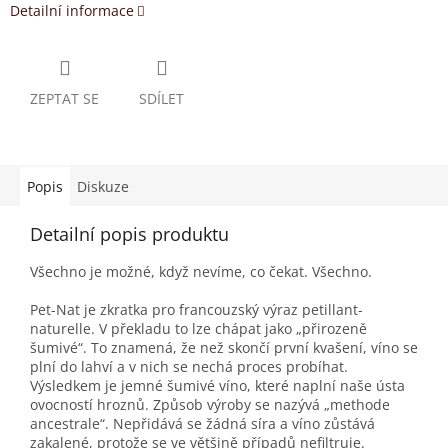
Detailní informace
ZEPTAT SE
SDÍLET
Popis
Diskuze
Detailní popis produktu
Všechno je možné, když nevíme, co čekat. Všechno.
Pet-Nat je zkratka pro francouzský výraz petillant-
naturelle. V překladu to lze chápat jako „přirozeně
šumivé“. To znamená, že než skončí první kvašení, víno se
plní do lahví a v nich se nechá proces probíhat.
Výsledkem je jemné šumivé víno, které naplní naše ústa
ovocností hroznů. Způsob výroby se nazývá „methode
ancestrale“. Nepřidává se žádná síra a víno zůstává
zakalené, protože se ve většině případů nefiltruje.