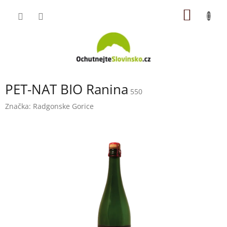
Přejít
NÁKUP
na
obsah
KOŠÍK
PET-NAT BIO Ranina
550
Značka:
Radgonske Gorice