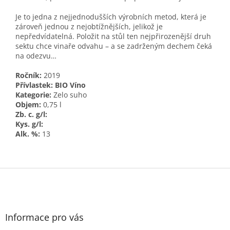
Je to jedna z nejjednodušších výrobních metod, která je
zároveň jednou z nejobtížnějších, jelikož je
nepředvídatelná. Položit na stůl ten nejpřirozenější druh
sektu chce vinaře odvahu – a se zadrženým dechem čeká
na odezvu…
Ročník:
2019
Přívlastek: BIO Víno
Kategorie:
Zelo suho
Objem:
0,75 l
Zb. c. g/l:
Kys. g/l:
Alk. %:
13
Z
á
p
a
t
Informace pro vás
í