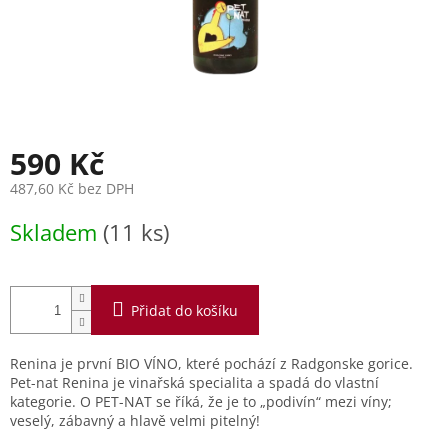
590 Kč
487,60 Kč bez DPH
Měrná
Skladem
(11 ks)
cena:
Přidat do košíku
Renina je první BIO VÍNO, které pochází z Radgonske gorice.
Pet-nat Renina je vinařská specialita a spadá do vlastní
kategorie. O PET-NAT se říká, že je to „podivín“ mezi víny;
veselý, zábavný a hlavě velmi pitelný!